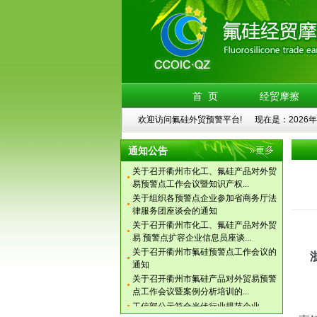
关于召开衢州市化工、氟硅产品对外贸
易 预警点扩容企业信息员座谈...
关于召开衢州市氟硅预警点工作会议的
通知
关于召开衢州市氟硅产品对外贸易预警
点工作会议暨案例分析培训的...
工信部公示符合光伏行业规范企业
首 页
经贸摩擦
浙江调解中心衢州办事处成立会议日前
召开
欢迎访问氟硅外贸预警平台! 现在是：2026年
氟硅外贸预警独立网站启用
关于调整衢州市氟硅产品对外贸易预警
通知公告
机制示范点领导小组的通知
关于召开衢州市化工、氟硅产品对外贸
易预警点工作会议暨知识产权...
关于组织各预警点企业参加省商务厅法
律服务团座谈会的通知
关于召开衢州市化工、氟硅产品对外贸
易 预警点扩容企业信息员座谈...
关于召开衢州市氟硅预警点工作会议的
通知
关于召开衢州市氟硅产品对外贸易预警
各
点工作会议暨案例分析培训的...
为
工信部公示符合光伏行业规范企业
浙江调解中心衢州办事处成立会议日前