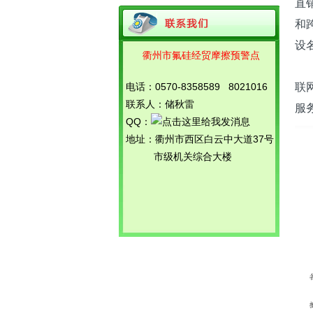
直
召开
和
氟硅外贸预警独立网站启用
关于调整衢州市氟硅产品对外贸易预警
设名
机制示范点领导小组的通知
衢州市氟硅经贸摩擦预警点
各
关于召开衢州市化工、氟硅产品对外贸
易预警点工作会议暨知识产权...
联
电话：0570-8358589 8021016
关于组织各预警点企业参加省商务厅法
联系人：储秋雷
服
律服务团座谈会的通知
QQ：
地址：衢州市西区白云中大道37号
市级机关综合大楼