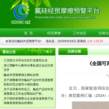
关于调整衢州市氟硅产品对外贸易预警
机制示范点领导小组的通知
关于召开衢州市化工、氟硅产品对外贸
易预警点工作会议暨知识产权...
关于组织各预警点企业参加省商务厅法
律服务团座谈会的通知
关于召开衢州市化工、氟硅产品对外贸
首 页
经贸摩擦
工作动态
法律法
易 预警点扩容企业信息员座谈...
欢迎访问氟硅外贸预警平台! 现在是：2026年8月6日 星期四
上午 1:23:25
关于召开衢州市氟硅预警点工作会议的
通知
关于召开衢州市氟硅产品对外贸易预警
法律法规
通知公告
点工作会议暨案例分析培训的...
工信部公示符合光伏行业规范企业
《全国可
浙江调解中心衢州办事处成立会议日前
召开
氟硅外贸预警独立网站启用
*
关于调整衢州市氟硅产品对外贸易预警
机制示范点领导小组的通知
近日，国家能源局综合司
关于召开衢州市化工、氟硅产品对外贸
易预警点工作会议暨知识产权...
冷）典型案例汇编（2024
关于组织各预警点企业参加省商务厅法
律服务团座谈会的通知