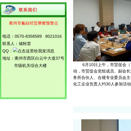
召开
氟硅外贸预警独立网站启用
关于调整衢州市氟硅产品对外贸易预警
机制示范点领导小组的通知
衢州市氟硅经贸摩擦预警点
关于召开衢州市化工、氟硅产品对外贸
易预警点工作会议暨知识产权...
关于组织各预警点企业参加省商务厅法
电话：0570-8358589 8021016
律服务团座谈会的通知
联系人：储秋雷
QQ：
地址：衢州市西区白云中大道37号
6月10日上午，市贸促会（市
市级机关综合大楼
动，市贸促会党组成员、副会长
务所合伙人、合规专业委员会主
化工企业负责人约30人参加活