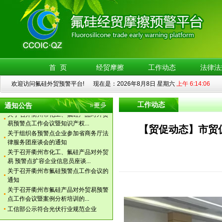
易 预警点扩容企业信息员座谈...
关于召开衢州市氟硅预警点工作会议的
通知
关于召开衢州市氟硅产品对外贸易预警
点工作会议暨案例分析培训的...
工信部公示符合光伏行业规范企业
浙江调解中心衢州办事处成立会议日前
首 页
经贸摩擦
工作动态
法律法
召开
氟硅外贸预警独立网站启用
欢迎访问氟硅外贸预警平台! 现在是：2026年8月8日 星期六
上午 6:14:06
关于调整衢州市氟硅产品对外贸易预警
机制示范点领导小组的通知
工作动态
通知公告
关于召开衢州市化工、氟硅产品对外贸
易预警点工作会议暨知识产权...
【贸促动态】市贸
关于组织各预警点企业参加省商务厅法
律服务团座谈会的通知
关于召开衢州市化工、氟硅产品对外贸
易 预警点扩容企业信息员座谈...
关于召开衢州市氟硅预警点工作会议的
通知
关于召开衢州市氟硅产品对外贸易预警
点工作会议暨案例分析培训的...
工信部公示符合光伏行业规范企业
浙江调解中心衢州办事处成立会议日前