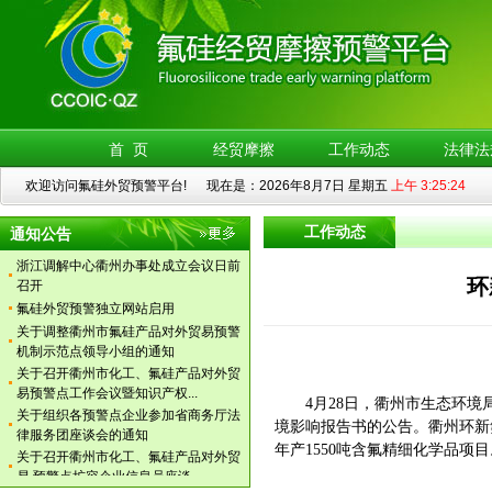
关于召开衢州市化工、氟硅产品对外贸
易 预警点扩容企业信息员座谈...
首 页
经贸摩擦
工作动态
法律法
关于召开衢州市氟硅预警点工作会议的
通知
欢迎访问氟硅外贸预警平台! 现在是：2026年8月7日 星期五
上午 3:25:24
关于召开衢州市氟硅产品对外贸易预警
点工作会议暨案例分析培训的...
工作动态
通知公告
工信部公示符合光伏行业规范企业
浙江调解中心衢州办事处成立会议日前
召开
环
氟硅外贸预警独立网站启用
关于调整衢州市氟硅产品对外贸易预警
机制示范点领导小组的通知
关于召开衢州市化工、氟硅产品对外贸
易预警点工作会议暨知识产权...
4月28日，衢州市生态环
关于组织各预警点企业参加省商务厅法
律服务团座谈会的通知
境影响报告书的公告。衢州环新
关于召开衢州市化工、氟硅产品对外贸
年产1550吨含氟精细化学品项目
易 预警点扩容企业信息员座谈...
关于召开衢州市氟硅预警点工作会议的