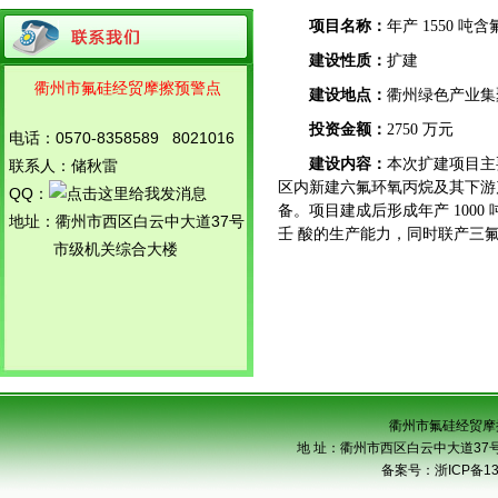
通知
项目名称：
年产 1550 
关于召开衢州市氟硅产品对外贸易预警
点工作会议暨案例分析培训的...
建设性质：
扩建
工信部公示符合光伏行业规范企业
衢州市氟硅经贸摩擦预警点
建设地点：
衢州绿色产业集
浙江调解中心衢州办事处成立会议日前
召开
投资金额：
2750 万元
电话：0570-8358589 8021016
氟硅外贸预警独立网站启用
建设内容：
本次扩建项目主
联系人：储秋雷
关于调整衢州市氟硅产品对外贸易预警
区内新建六氟环氧丙烷及其下游产
QQ：
机制示范点领导小组的通知
备。项目建成后形成年产 1000
关于召开衢州市化工、氟硅产品对外贸
地址：衢州市西区白云中大道37号
壬 酸的生产能力，同时联产三氟乙酸
易预警点工作会议暨知识产权...
市级机关综合大楼
关于组织各预警点企业参加省商务厅法
律服务团座谈会的通知
衢州市氟硅经贸摩
地 址：衢州市西区白云中大道37号市级
备案号：
浙ICP备13