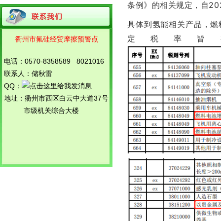
条例》的相关规定，自20
关于召开衢州市氟硅产品对外贸易预警
点工作会议暨案例分析培训的...
具体到氢能相关产品，燃
工信部公示符合光伏行业规范企业
定税率皆
衢州市氟硅经贸摩擦预警点
浙江调解中心衢州办事处成立会议日前
召开
氟硅外贸预警独立网站启用
电话：0570-8358589 8021016
关于调整衢州市氟硅产品对外贸易预警
联系人：储秋雷
机制示范点领导小组的通知
QQ：
关于召开衢州市化工、氟硅产品对外贸
易预警点工作会议暨知识产权...
地址：衢州市西区白云中大道37号
关于组织各预警点企业参加省商务厅法
市级机关综合大楼
律服务团座谈会的通知