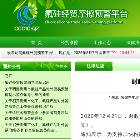
关于召开衢州市化工、氟硅产品对外贸
易 预警点扩容企业信息员座谈...
关于召开衢州市氟硅预警点工作会议的
首 页
经贸摩擦
工作动态
法律法
通知
关于召开衢州市氟硅产品对外贸易预警
欢迎访问氟硅外贸预警平台! 现在是：2026年8月7日 星期五
下午 10:44:28
点工作会议暨案例分析培训的...
工信部公示符合光伏行业规范企业
法律法规
通知公告
浙江调解中心衢州办事处成立会议日前
召开
氟硅外贸预警独立网站启用
财
关于调整衢州市氟硅产品对外贸易预警
机制示范点领导小组的通知
* 来源 :氢燃料电池
关于召开衢州市化工、氟硅产品对外贸
易预警点工作会议暨知识产权...
关于组织各预警点企业参加省商务厅法
2020年12月21日，
律服务团座谈会的通知
关于召开衢州市化工、氟硅产品对外贸
知》。
易 预警点扩容企业信息员座谈...
通知表示，为支持加快构
关于召开衢州市氟硅预警点工作会议的
通知